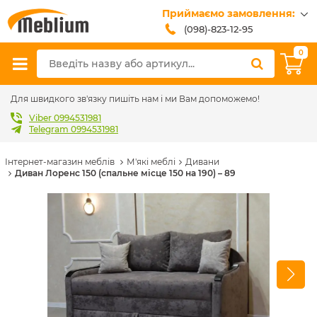
Приймаємо замовлення:
(098)-823-12-95
(099)-608-42-32
0
(093)-618-62-02
sales@meblium.com.ua
Для швидкого зв'язку пишіть нам і ми Вам допоможемо!
Viber 0994531981
Telegram 0994531981
Інтернет-магазин меблів
М'які меблі
Дивани
Диван Лоренс 150 (спальне місце 150 на 190) – 89