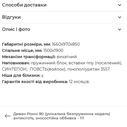
Способи доставки
Відгуки
Опис і фото
Габаритні розміри, мм:
1660х970х850
Спальне місце, мм:
1500х1900
Механізм трансформації:
викатний
Наповнювач:
пружинний блок, вставки ппу (посилений),
СИНТЕПОН, ПОВСТЬ(войлок), пінополіуретан 35ST
Ніша для білизни:
є
Гарантія якості від виробника:
12 місяців.
Диван Ронні 80 (унікальна безпружинна модель)
антикіготь, зносостійка оббивка - 111