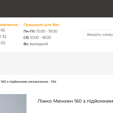
мовлення:
Працюємо для Вас:
-95
Пн-Пт:
10:00 - 19:00
2-32
Cб:
10:00 - 18:00
-02
ium.com.ua
Вс:
выходной
160 з підйомним механізмом - 104
Ліжко Мюнхен 160 з підйомним