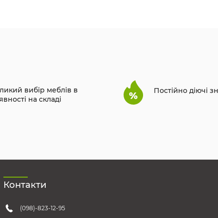
ликий вибір меблів в
Постійно діючі з
явності на складі
Контакти
(098)-823-12-95