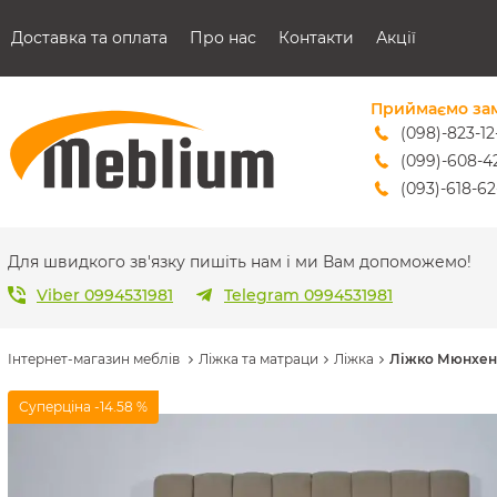
Доставка та оплата
Про нас
Контакти
Акції
Приймаємо за
(098)-823-12
(099)-608-4
(093)-618-62
sales@mebl
Для швидкого зв'язку пишіть нам і ми Вам допоможемо!
Viber 0994531981
Telegram 0994531981
Інтернет-магазин меблів
Ліжка та матраци
Ліжка
Ліжко Мюнхен 
Суперціна
-14.58 %