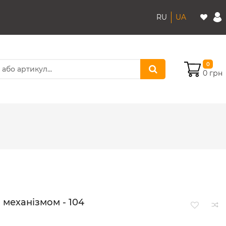
RU
UA
0
0 грн
 механізмом - 104