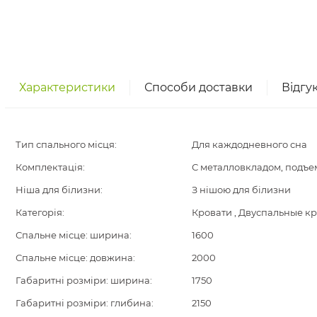
Характеристики
Способи доставки
Відгу
Тип спального місця:
Для каждодневного сна
Комплектація:
С металловкладом, подъ
Ніша для білизни:
З нішою для білизни
Категорія:
Кровати , Двуспальные к
Спальне місце: ширина:
1600
Спальне місце: довжина:
2000
Габаритні розміри: ширина:
1750
Габаритні розміри: глибина:
2150