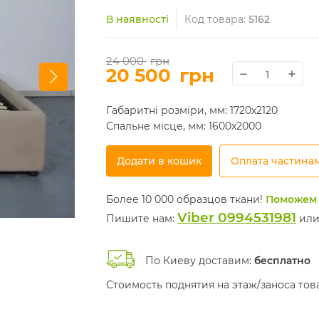
В наявності
Код товара:
5162
24 000
грн
20 500
грн
−
+
Габаритні розміри, мм: 1720х2120
Спальне місце, мм: 1600х2000
Додати в кошик
Оплата частина
Более 10 000 образцов ткани!
Поможем 
Viber 0994531981
Пишите нам:
ил
По Киеву доставим:
бесплатно
Стоимость поднятия на этаж/заноса то