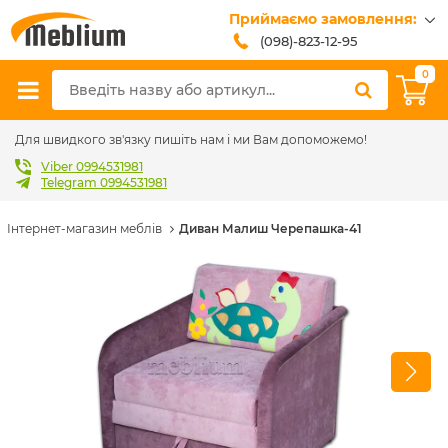
Приймаємо замовлення:
(098)-823-12-95
(099)-608-42-32
0
(093)-618-62-02
sales@meblium.com.ua
Для швидкого зв'язку пишіть нам і ми Вам допоможемо!
Viber 0994531981
Telegram 0994531981
Інтернет-магазин меблів
Диван Малиш Черепашка-41