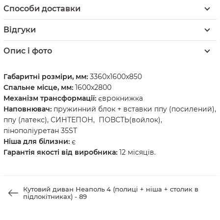
Способи доставки
Відгуки
Опис і фото
Габаритні розміри, мм:
3360х1600х850
Спальне місце, мм:
1600х2800
Механізм трансформації:
єврокнижка
Наповнювач:
пружинний блок + вставки ппу (посилений),
ппу (латекс), СИНТЕПОН, ПОВСТЬ(войлок),
пінополіуретан 35ST
Ніша для білизни:
є
Гарантія якості від виробника:
12 місяців.
Кутовий диван Неаполь 4 (полиці + ніша + столик в
підлокітниках) - 89