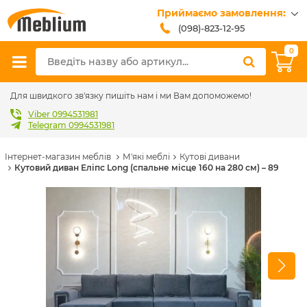
Приймаємо замовлення:
(098)-823-12-95
(099)-608-42-32
0
(093)-618-62-02
sales@meblium.com.ua
Для швидкого зв'язку пишіть нам і ми Вам допоможемо!
Viber 0994531981
Telegram 0994531981
Інтернет-магазин меблів
М'які меблі
Кутові дивани
Кутовий диван Еліпс Long (спальне місце 160 на 280 см) – 89