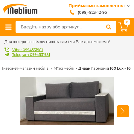
Приймаємо замовлення:
(098)-823-12-95
(099)-608-42-32
0
(093)-618-62-02
sales@meblium.com.ua
Для швидкого зв'язку пишіть нам і ми Вам допоможемо!
Viber 0994531981
Telegram 0994531981
Інтернет-магазин меблів
М'які меблі
Диван Гармонія 160 Lux - 16