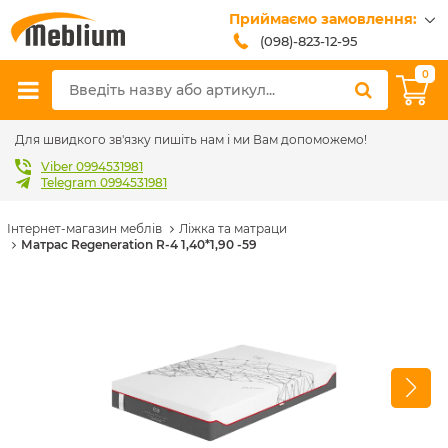
Приймаємо замовлення:
(098)-823-12-95
(099)-608-42-32
0
(093)-618-62-02
sales@meblium.com.ua
Для швидкого зв'язку пишіть нам і ми Вам допоможемо!
Viber 0994531981
Telegram 0994531981
Інтернет-магазин меблів
Ліжка та матраци
Матрас Regeneration R-4 1,40*1,90 -59