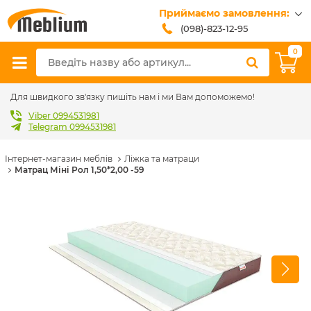
Приймаємо замовлення:
(098)-823-12-95
(099)-608-42-32
0
(093)-618-62-02
sales@meblium.com.ua
Для швидкого зв'язку пишіть нам і ми Вам допоможемо!
Viber 0994531981
Telegram 0994531981
Інтернет-магазин меблів
Ліжка та матраци
Матрац Міні Рол 1,50*2,00 -59