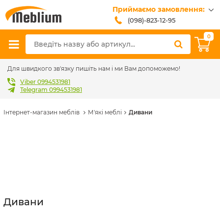
Приймаємо замовлення:
(098)-823-12-95
(099)-608-42-32
0
(093)-618-62-02
sales@meblium.com.ua
Для швидкого зв'язку пишіть нам і ми Вам допоможемо!
Viber 0994531981
Telegram 0994531981
Інтернет-магазин меблів
М'які меблі
Дивани
Дивани