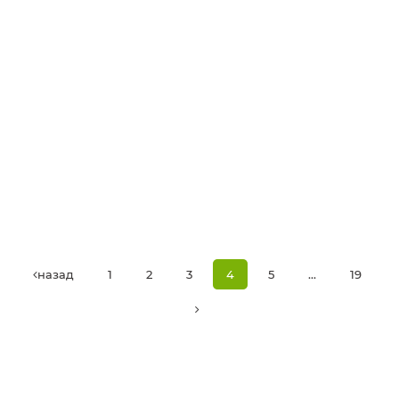
назад
1
2
3
4
5
...
19