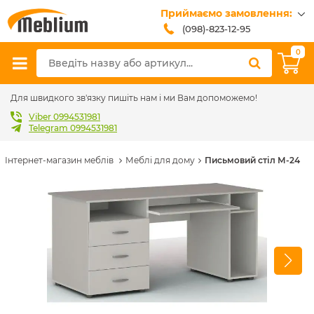
Приймаємо замовлення:
(098)-823-12-95
(099)-608-42-32
0
(093)-618-62-02
sales@meblium.com.ua
Для швидкого зв'язку пишіть нам і ми Вам допоможемо!
Viber 0994531981
Telegram 0994531981
Інтернет-магазин меблів
Меблі для дому
Письмовий стіл М-24