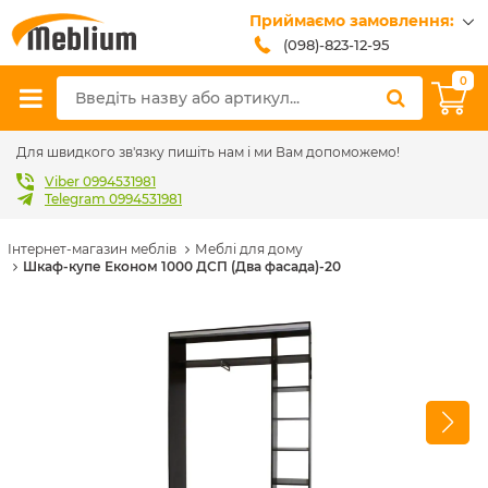
Приймаємо замовлення:
(098)-823-12-95
(099)-608-42-32
0
(093)-618-62-02
sales@meblium.com.ua
Для швидкого зв'язку пишіть нам і ми Вам допоможемо!
Viber 0994531981
Telegram 0994531981
Інтернет-магазин меблів
Меблі для дому
Шкаф-купе Економ 1000 ДСП (Два фасада)-20