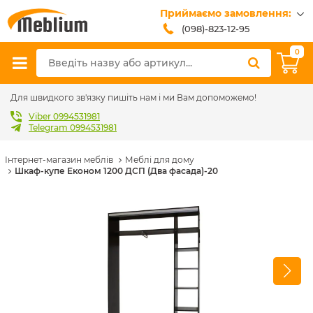
Приймаємо замовлення:
(098)-823-12-95
(099)-608-42-32
0
(093)-618-62-02
sales@meblium.com.ua
Для швидкого зв'язку пишіть нам і ми Вам допоможемо!
Viber 0994531981
Telegram 0994531981
Інтернет-магазин меблів
Меблі для дому
Шкаф-купе Економ 1200 ДСП (Два фасада)-20