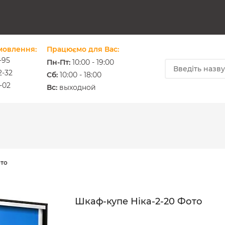
мовлення:
Працюємо для Вас:
-95
Пн-Пт:
10:00 - 19:00
2-32
Cб:
10:00 - 18:00
-02
ium.com.ua
Вс:
выходной
ото
Шкаф-купе Ніка-2-20 Фото