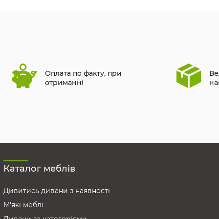
Оплата по факту, при
Ве
отриманні
на
Каталог меблів
Дивитись дивани з наявності
М'які меблі
Дивани за категоріями