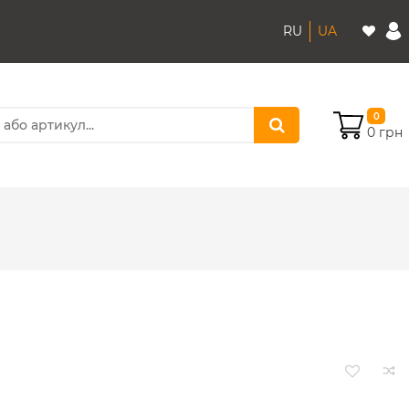
RU
UA
0
0 грн