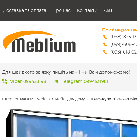
Доставка та оплата
Про нас
Контакти
Акції
Приймаємо за
(098)-823-12
(099)-608-4
(093)-618-62
sales@mebl
Для швидкого зв'язку пишіть нам і ми Вам допоможемо!
Viber 0994531981
Telegram 0994531981
Інтернет-магазин меблів
Меблі для дому
Шкаф-купе Ніка-2-20 Ф