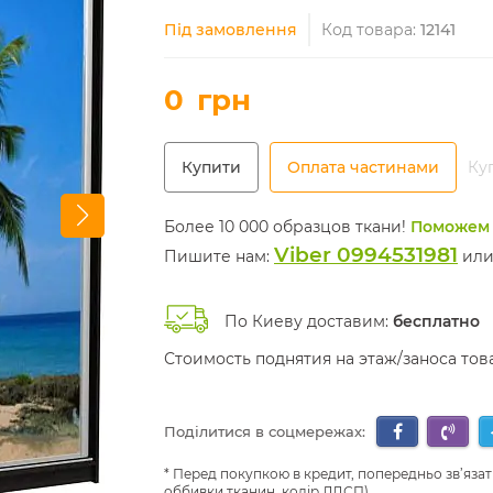
Під замовлення
Код товара:
12141
0
грн
Купити
Оплата частинами
Куп
Более 10 000 образцов ткани!
Поможем 
Viber 0994531981
Пишите нам:
ил
По Киеву доставим:
бесплатно
Стоимость поднятия на этаж/заноса то
Поділитися в соцмережах:
Перед покупкою в кредит, попередньо зв’язат
оббивки тканин, колір ЛДСП)