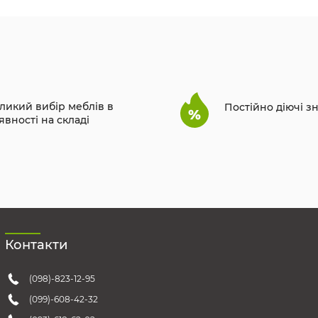
ликий вибір меблів в
Постійно діючі з
явності на складі
Контакти
(098)-823-12-95
(099)-608-42-32