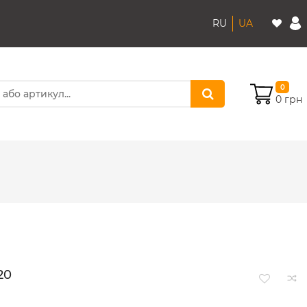
RU
UA
0
0 грн
20