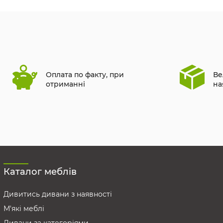
Оплата по факту, при
Ве
отриманні
на
Каталог меблів
Дивитись дивани з наявності
М'які меблі
Дивани за категоріями