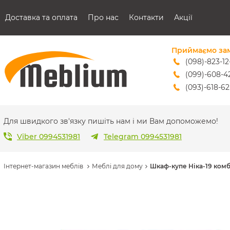
Доставка та оплата
Про нас
Контакти
Акції
Приймаємо за
(098)-823-12
(099)-608-4
(093)-618-62
sales@mebl
Для швидкого зв'язку пишіть нам і ми Вам допоможемо!
Viber 0994531981
Telegram 0994531981
Інтернет-магазин меблів
Меблі для дому
Шкаф-купе Ніка-19 комб