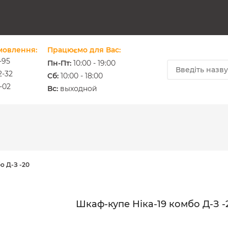
мовлення:
Працюємо для Вас:
-95
Пн-Пт:
10:00 - 19:00
2-32
Cб:
10:00 - 18:00
-02
ium.com.ua
Вс:
выходной
о Д-З -20
Шкаф-купе Ніка-19 комбо Д-З -