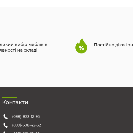
ликий вибір меблів в
Постійно діючі з
явності на складі
Контакти
(098)-823-12-95
(099)-608-42-32