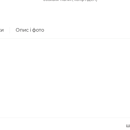
ки
Опис і фото
Ш