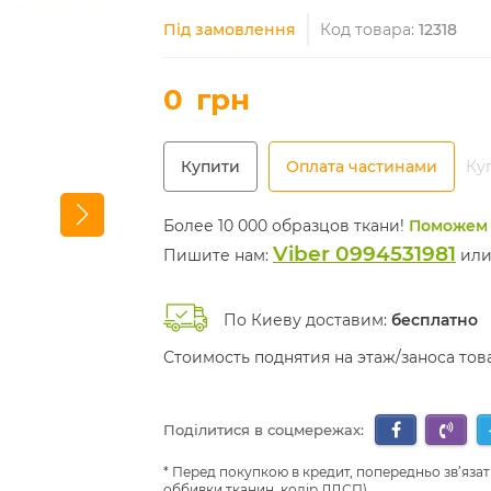
Під замовлення
Код товара:
12318
0
грн
Купити
Оплата частинами
Куп
Более 10 000 образцов ткани!
Поможем 
Viber 0994531981
Пишите нам:
ил
По Киеву доставим:
бесплатно
Стоимость поднятия на этаж/заноса то
Поділитися в соцмережах:
Перед покупкою в кредит, попередньо зв’язат
оббивки тканин, колір ЛДСП)