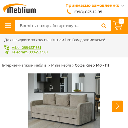
Приймаємо замовлення:
(098)-823-12-95
(099)-608-42-32
0
(093)-618-62-02
sales@meblium.com.ua
Для швидкого зв'язку пишіть нам і ми Вам допоможемо!
Viber 0994531981
Telegram 0994531981
Інтернет-магазин меблів
М'які меблі
Софа Клео 140 - 111