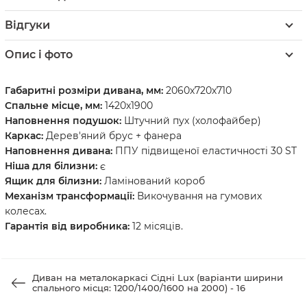
Відгуки
Опис і фото
Габаритні розміри дивана, мм:
2060х720х710
Спальне місце, мм:
1420х1900
Наповнення подушок:
Штучний пух (холофайбер)
Каркас:
Дерев'яний брус + фанера
Наповнення дивана:
ППУ підвищеної еластичності 30 ST
Ніша для білизни:
є
Ящик для білизни:
Ламінований короб
Механізм трансформації:
Викочування на гумових
колесах.
Гарантія від виробника:
12 місяців.
Диван на металокаркасі Сідні Lux (варіанти ширини
спального місця: 1200/1400/1600 на 2000) - 16