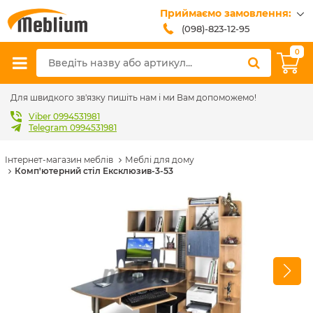
Приймаємо замовлення:
(098)-823-12-95
(099)-608-42-32
0
(093)-618-62-02
sales@meblium.com.ua
Для швидкого зв'язку пишіть нам і ми Вам допоможемо!
Viber 0994531981
Telegram 0994531981
Інтернет-магазин меблів
Меблі для дому
Комп'ютерний стіл Ексклюзив-3-53