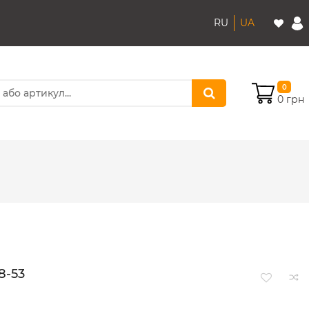
RU
UA
0
0 грн
8-53