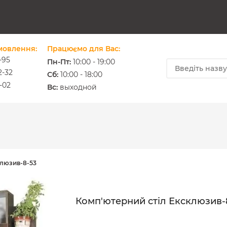
мовлення:
Працюємо для Вас:
-95
Пн-Пт:
10:00 - 19:00
2-32
Cб:
10:00 - 18:00
-02
ium.com.ua
Вс:
выходной
клюзив-8-53
Комп'ютерний стіл Ексклюзив-