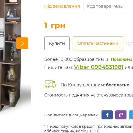
Під замовлення
Код товара:
4815
1
грн
Купити
Оплата частинами
Куп
Более 10 000 образцов ткани!
Поможем 
Viber 0994531981
Пишите нам:
ил
По Киеву доставим:
бесплатно
Стоимость поднятия на этаж/заноса то
Поділитися в соцмережах:
Перед покупкою в кредит, попередньо зв’язат
оббивки тканин, колір ЛДСП)