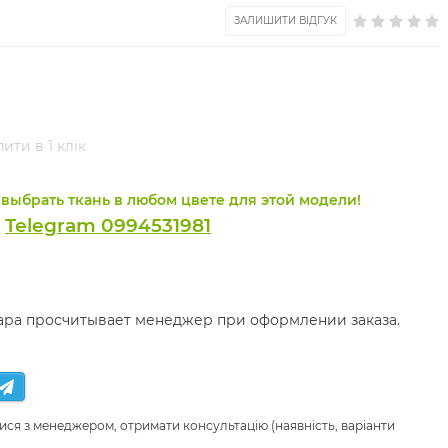
ЗАЛИШИТИ ВІДГУК
ити в 1 клік
выбрать ткань в любом цвете для этой модели!
Telegram 0994531981
и
вара просчитывает менеджер при оформлении заказа.
ися з менеджером, отримати консультацію (наявність, варіанти