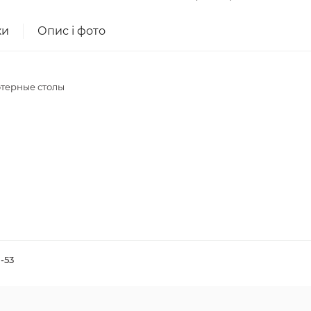
ки
Опис і фото
ютерные столы
-53