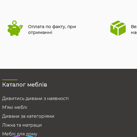
Оплата по факту, при
Ве
отриманні
на
Каталог меблів
Дивитись дивани з наявності
М'які меблі
Дивани за категоріями
Ліжка та матраци
Меблі для дому