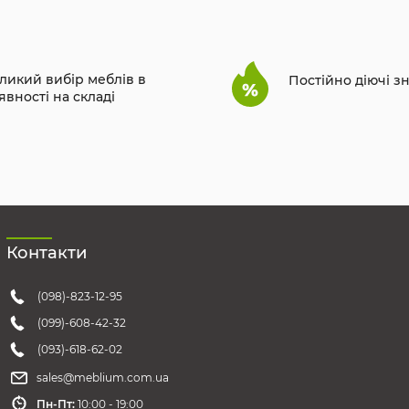
ликий вибір меблів в
Постійно діючі з
явності на складі
Контакти
(098)-823-12-95
(099)-608-42-32
(093)-618-62-02
sales@meblium.com.ua
Пн-Пт:
10:00 - 19:00