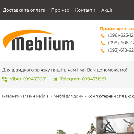
Доставка та оплата
Про нас
Контакти
Акції
Приймаємо за
(098)-823-12
(099)-608-4
(093)-618-62
sales@mebl
Для швидкого зв'язку пишіть нам і ми Вам допоможемо!
Viber 0994531981
Telegram 0994531981
Інтернет-магазин меблів
Меблі для дому
Комп'ютерний стіл Екс