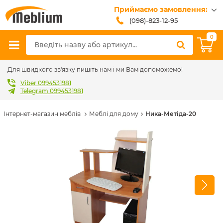
Приймаємо замовлення:
(098)-823-12-95
(099)-608-42-32
0
(093)-618-62-02
sales@meblium.com.ua
Для швидкого зв'язку пишіть нам і ми Вам допоможемо!
Viber 0994531981
Telegram 0994531981
Інтернет-магазин меблів
Меблі для дому
Ника-Метіда-20