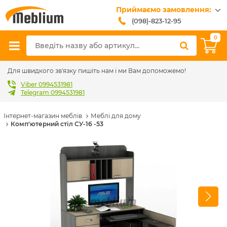
Приймаємо замовлення:
(098)-823-12-95
(099)-608-42-32
0
(093)-618-62-02
sales@meblium.com.ua
Для швидкого зв'язку пишіть нам і ми Вам допоможемо!
Viber 0994531981
Telegram 0994531981
Інтернет-магазин меблів
Меблі для дому
Комп'ютерний стіл СУ-16 -53