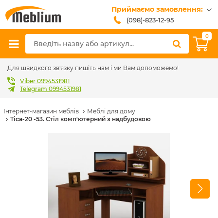
Приймаємо замовлення:
(098)-823-12-95
(099)-608-42-32
0
(093)-618-62-02
sales@meblium.com.ua
Для швидкого зв'язку пишіть нам і ми Вам допоможемо!
Viber 0994531981
Telegram 0994531981
Інтернет-магазин меблів
Меблі для дому
Тіса-20 -53. Стіл комп'ютерний з надбудовою