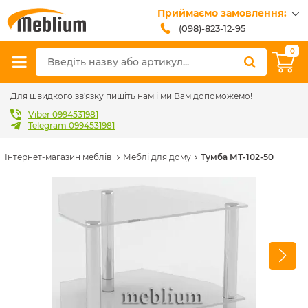
Приймаємо замовлення:
(098)-823-12-95
(099)-608-42-32
0
(093)-618-62-02
sales@meblium.com.ua
Для швидкого зв'язку пишіть нам і ми Вам допоможемо!
Viber 0994531981
Telegram 0994531981
Інтернет-магазин меблів
Меблі для дому
Тумба МТ-102-50