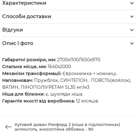
Характеристики
Способи доставки
Відгуки
Опис і фото
Габаритні розміри, мм:
2700х1100/1650х970
Спальне місце, мм:
1640х2000
Механізм трансформації:
Єврокнижка + ножниці.
Наповнювач:
Пружблок, СИНТЕПОН, ПОВСТЬ(войлок),
ВАТИН, ПІНОПОЛІУРЕТАН SL35 мг/м3
Ніша для білизни:
є, шухляди ніша.
Гарантія якості від виробника:
12 місяців.
Кутовий диван Рокфорд 2 (ніша в підлокітниках)
антикіготь, зносостійка оббивка - 90