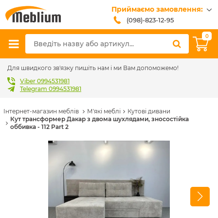
Приймаємо замовлення:
(098)-823-12-95
(099)-608-42-32
0
(093)-618-62-02
sales@meblium.com.ua
Для швидкого зв'язку пишіть нам і ми Вам допоможемо!
Viber 0994531981
Telegram 0994531981
Інтернет-магазин меблів
М'які меблі
Кутові дивани
Кут трансформер Дакар з двома шухлядами, зносостійка
оббивка - 112 Part 2