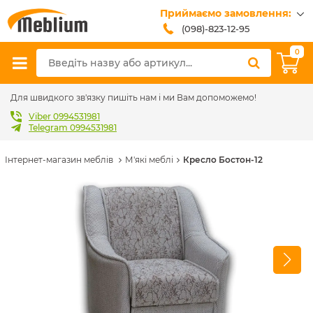
Приймаємо замовлення:
(098)-823-12-95
(099)-608-42-32
0
(093)-618-62-02
sales@meblium.com.ua
Для швидкого зв'язку пишіть нам і ми Вам допоможемо!
Viber 0994531981
Telegram 0994531981
Інтернет-магазин меблів
М'які меблі
Кресло Бостон-12