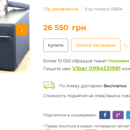
Під замовлення
Код товара:
13024
26 550
грн
Купити
Оплата частинами
Куп
Более 10 000 образцов ткани!
Поможем 
Viber 0994531981
Пишите нам:
ил
По Киеву доставим:
бесплатно
Стоимость поднятия на этаж/заноса то
Поділитися в соцмережах:
Перед покупкою в кредит, попередньо зв’язат