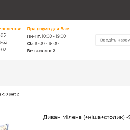
мовлення:
Працюємо для Вас:
-95
Пн-Пт:
10:00 - 19:00
2-32
Cб:
10:00 - 18:00
-02
ium.com.ua
Вс:
выходной
-90 part 2
Диван Мілена (+ніша+столик) -9