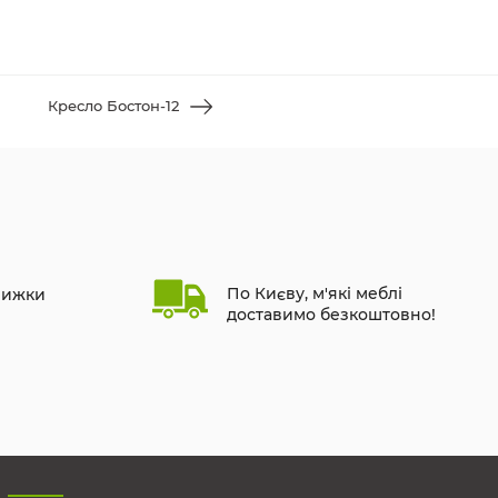
Кресло Бостон-12
По Києву, м'які меблі
нижки
доставимо безкоштовно!