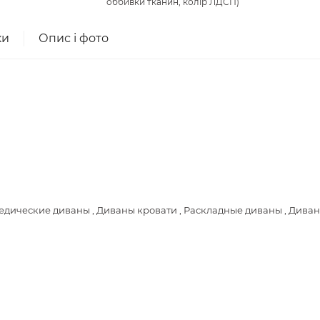
оббивки тканин, колір ЛДСП)
ки
Опис і фото
дические диваны , Диваны кровати , Раскладные диваны , Дива