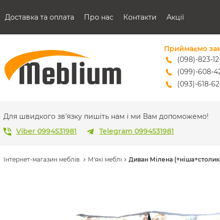
Доставка та оплата
Про нас
Контакти
Акції
Приймаємо за
(098)-823-12
(099)-608-4
(093)-618-62
sales@mebl
Для швидкого зв'язку пишіть нам і ми Вам допоможемо!
Viber 0994531981
Telegram 0994531981
Інтернет-магазин меблів
М'які меблі
Диван Мілена (+ніша+столик) 