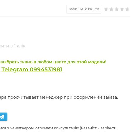
ЗАЛИШИТИ ВІДГУК
ити в 1 клік
выбрать ткань в любом цвете для этой модели!
Telegram 0994531981
и
вара просчитывает менеджер при оформлении заказа.
ися з менеджером, отримати консультацію (наявність, варіанти