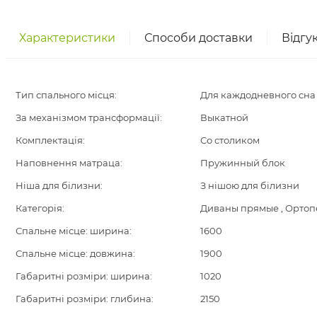
Характеристики
Способи доставки
Відгу
Тип спального місця:
Для каждодневного сна
За механізмом трансформації:
Выкатной
Комплектація:
Со столиком
Наповнення матраца:
Пружинный блок
Ніша для білизни:
З нішою для білизни
Категорія:
Диваны прямые , Ортопе
Спальне місце: ширина:
1600
Спальне місце: довжина:
1900
Габаритні розміри: ширина:
1020
Габаритні розміри: глибина:
2150