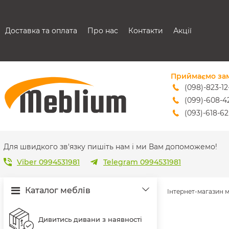
Доставка та оплата
Про нас
Контакти
Акції
Приймаємо за
(098)-823-12
(099)-608-4
(093)-618-62
sales@mebl
Для швидкого зв'язку пишіть нам і ми Вам допоможемо!
Viber 0994531981
Telegram 0994531981
Каталог меблів
Інтернет-магазин 
Дивитись дивани з наявності