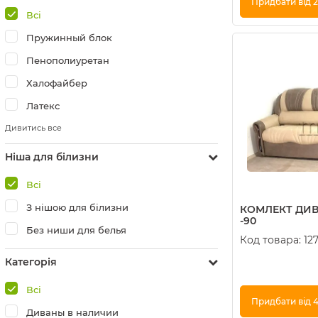
Придбати від 2
Всі
Купити в 1 клік
Пружинный блок
Пенополиуретан
Халофайбер
Латекс
Дивитись все
Ніша для білизни
Всі
З нішою для білизни
КОМЛЕКТ ДИВ
-90
Без ниши для белья
Код товара:
12
Категорія
Всі
Придбати від 4
Диваны в наличии