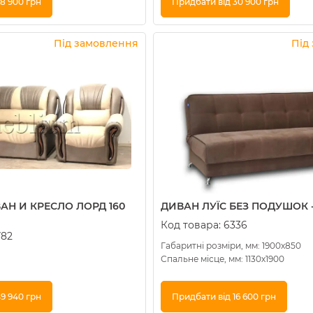
8 900 грн
Придбати від 30 900 грн
Купити в 1 клік
Під замовлення
Під
АН И КРЕСЛО ЛОРД 160
ДИВАН ЛУЇС БЕЗ ПОДУШОК -
Код товара:
6336
782
Габаритні розміри, мм: 1900х850
Спальне місце, мм: 1130х1900
9 940 грн
Придбати від 16 600 грн