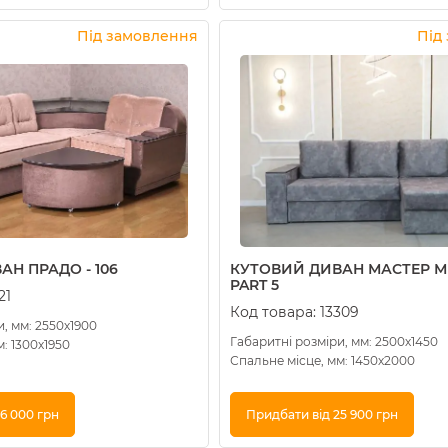
Купити в 1 клік
Під замовлення
Під
Н ПРАДО - 106
КУТОВИЙ ДИВАН МАСТЕР МІН
PART 5
21
Код товара:
13309
, мм: 2550х1900
Габаритні розміри, мм: 2500х1450
: 1300х1950
Спальне місце, мм: 1450х2000
6 000 грн
Придбати від 25 900 грн