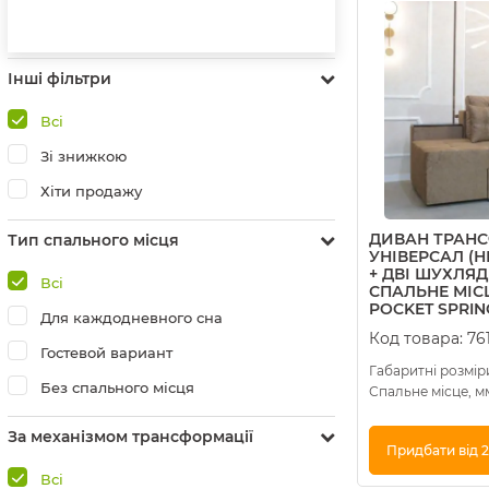
Інші фільтри
Всі
Зі знижкою
Хіти продажу
ДИВАН ТРАН
Тип спального місця
УНІВЕРСАЛ (
+ ДВІ ШУХЛЯ
Всі
СПАЛЬНЕ МІС
POCKET SPRING
Для каждодневного сна
Код товара:
76
Гостевой вариант
Габаритні розміри
Без спального місця
Спальне місце, м
За механізмом трансформації
Придбати від 2
Всі