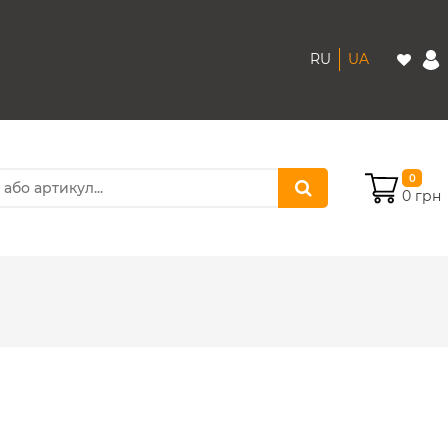
RU
UA
0
0 грн