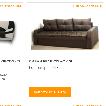
Купити в 1 клік
 замовлення
Під замовлення
РІСЛО - 12
ДИВАН БРАВІССІМО -101
Код товара:
11293
0х920
х830
Придбати від 16 960 грн
Купити в 1 клік
 замовлення
Під замовлення