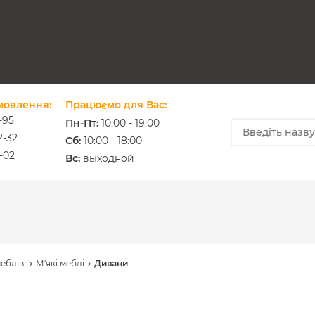
мовлення:
Працюємо для Вас:
-95
Пн-Пт:
10:00 - 19:00
2-32
Cб:
10:00 - 18:00
-02
ium.com.ua
Вс:
выходной
меблів
М'які меблі
Дивани