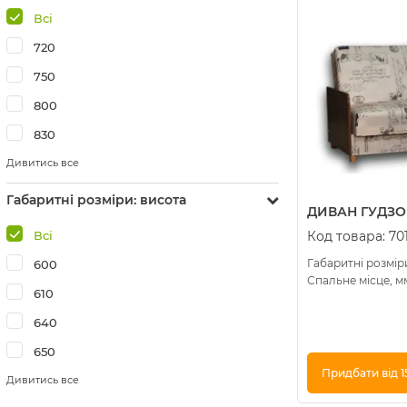
Всі
720
750
800
830
Дивитись все
Габаритні розміри: висота
ДИВАН ГУДЗОН
Всі
Код товара:
70
Габаритні розміри
600
Спальне місце, мм
610
640
650
Придбати від 1
Дивитись все