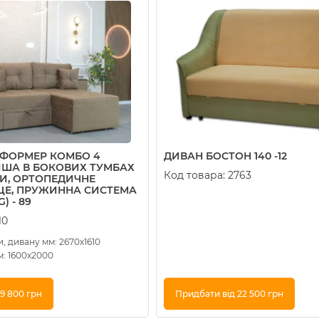
СФОРМЕР КОМБО 4
ДИВАН БОСТОН 140 -12
НІША В БОКОВИХ ТУМБАХ
Код товара:
2763
ДИ, ОРТОПЕДИЧНЕ
ЦЕ, ПРУЖИННА СИСТЕМА
) - 89
10
, дивану мм: 2670х1610
м: 1600х2000
9 800 грн
Придбати від 22 500 грн