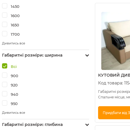
Купити в 1 клік
1450
1600
1650
1700
Дивитись все
Габаритні розміри: ширина
Всі
КУТОВИЙ ДИВ
900
Код товара:
11
920
Габаритні розміри
940
Спальне місце, м
950
Дивитись все
Придбати від 3
Габаритні розміри: глибина
Купити в 1 клік