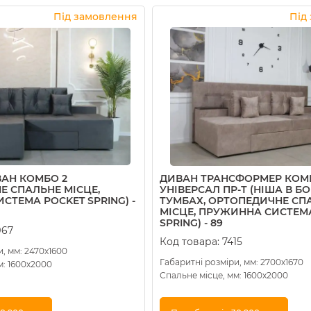
Купити в 1 клік
Під замовлення
Під
АН КОМБО 2
ДИВАН ТРАНСФОРМЕР КОМ
Е СПАЛЬНЕ МІСЦЕ,
УНІВЕРСАЛ ПР-Т (НІША В Б
СТЕМА POCKET SPRING) -
ТУМБАХ, ОРТОПЕДИЧНЕ СП
МІСЦЕ, ПРУЖИННА СИСТЕМ
SPRING) - 89
967
Код товара:
7415
, мм: 2470х1600
Габаритні розміри, мм: 2700х1670
м: 1600х2000
Спальне місце, мм: 1600х2000