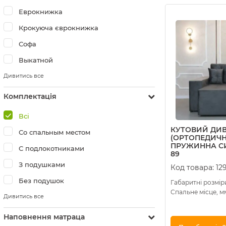
Купити в 1 клік
Еврокнижка
Крокуюча єврокнижка
Софа
Выкатной
Дивитись все
Комплектація
Всі
КУТОВИЙ ДИВ
Со спальным местом
(ОРТОПЕДИЧН
ПРУЖИННА СИ
С подлокотниками
89
З подушками
Код товара:
12
Без подушок
Габаритні розміри
Спальне місце, м
Дивитись все
Наповнення матраца