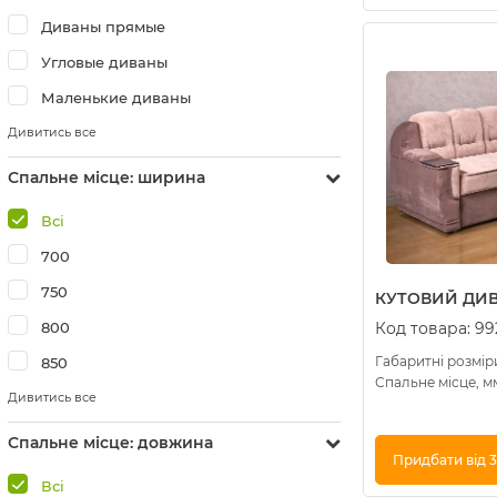
Купити в 1 клік
Диваны прямые
Угловые диваны
Маленькие диваны
Дивитись все
Спальне місце: ширина
Всі
700
750
КУТОВИЙ ДИВА
800
Код товара:
99
Габаритні розміри
850
Спальне місце, мм
Дивитись все
Спальне місце: довжина
Придбати від 3
Всі